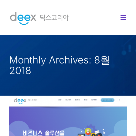
콘
텐
츠
로
건
너
Monthly Archives:
8월
뛰
2018
기