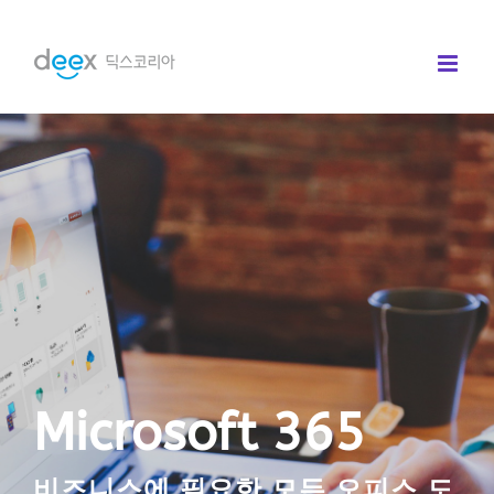
콘
텐
츠
로
건
너
뛰
기
Microsoft 365
비즈니스에 필요한 모든 오피스 도