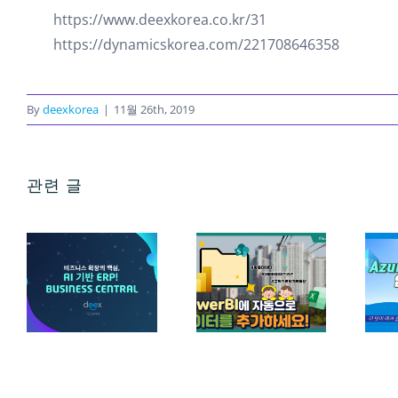
https://www.deexkorea.co.kr/31
https://dynamicskorea.com/221708646358
By
deexkorea
|
11월 26th, 2019
관련 글