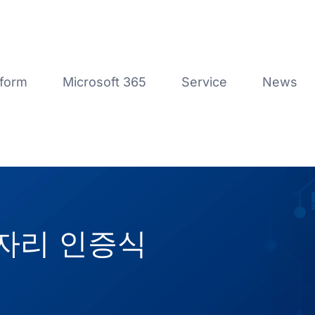
tform
Microsoft 365
Service
News
자리 인증식