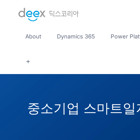
콘
텐
츠
로
About
Dynamics 365
Power Pla
건
너
뛰
기
중소기업 스마트일