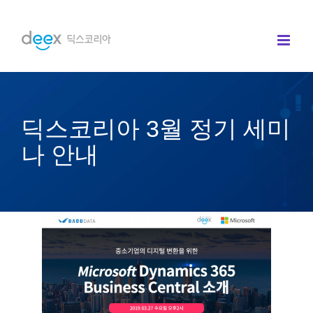
콘
텐
츠
로
건
너
딕스코리아 3월 정기 세미
뛰
기
나 안내