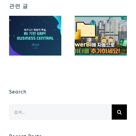
관련 글
Search
검
색: